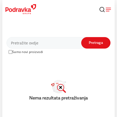
Skip
to
content
Proizvodi
Pretraga
Samo novi proizvodi
Nema rezultata pretraživanja