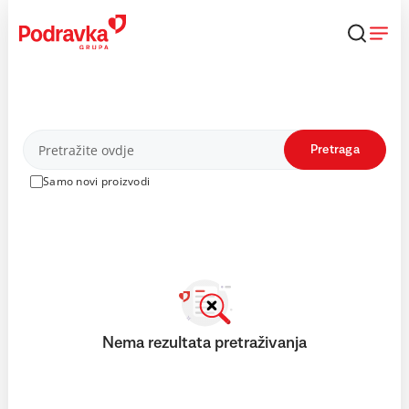
Skip
to
content
Proizvodi
Pretraga
Samo novi proizvodi
Nema rezultata pretraživanja