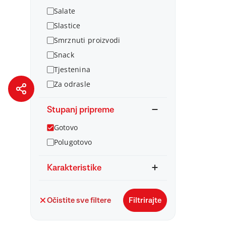
Salate
Slastice
Smrznuti proizvodi
Snack
Tjestenina
Za odrasle
Stupanj pripreme
Gotovo
Polugotovo
Karakteristike
Očistite sve filtere
Filtrirajte