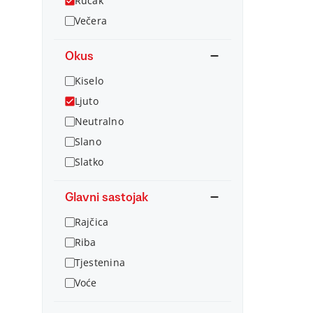
Ručak
Večera
Okus
Kiselo
Ljuto
Neutralno
Slano
Slatko
Glavni sastojak
Rajčica
Riba
Tjestenina
Voće