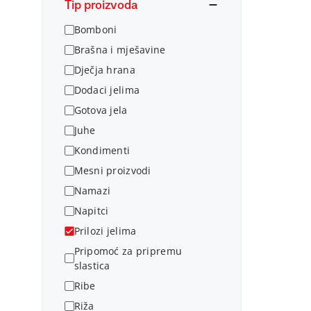
Tip proizvoda
Bomboni
Brašna i mješavine
Dječja hrana
Dodaci jelima
Gotova jela
Juhe
Kondimenti
Mesni proizvodi
Namazi
Napitci
Prilozi jelima
Pripomoć za pripremu
slastica
Ribe
Riža