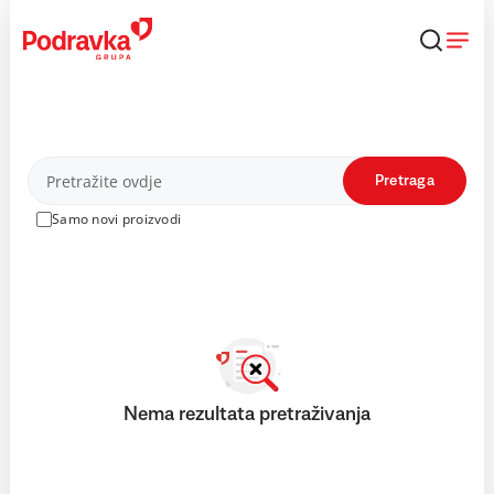
Skip
to
content
Proizvodi
Pretraga
Samo novi proizvodi
Nema rezultata pretraživanja