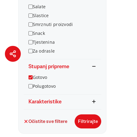
Salate
Slastice
Smrznuti proizvodi
Snack
Tjestenina
Za odrasle
Stupanj pripreme
Gotovo
Polugotovo
Karakteristike
Očistite sve filtere
Filtrirajte