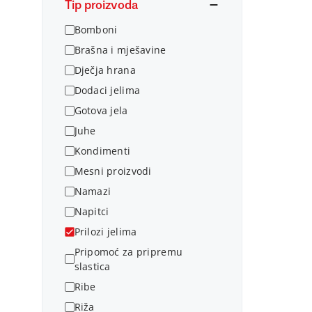
Tip proizvoda
Bomboni
Brašna i mješavine
Dječja hrana
Dodaci jelima
Gotova jela
Juhe
Kondimenti
Mesni proizvodi
Namazi
Napitci
Prilozi jelima
Pripomoć za pripremu
slastica
Ribe
Riža