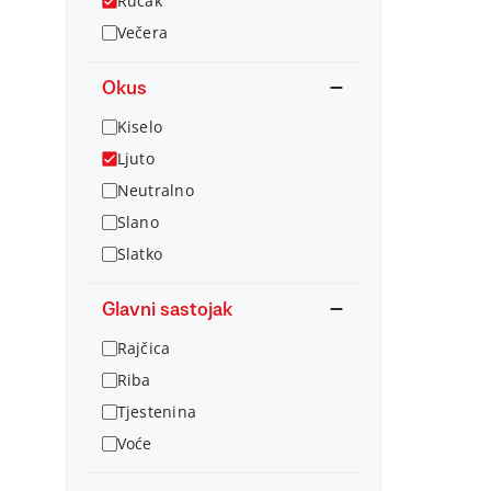
Ručak
Večera
Okus
Kiselo
Ljuto
Neutralno
Slano
Slatko
Glavni sastojak
Rajčica
Riba
Tjestenina
Voće