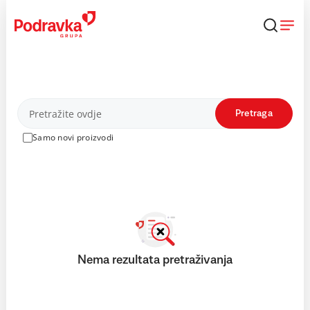
Skip
to
content
Proizvodi
Pretraga
Samo novi proizvodi
Nema rezultata pretraživanja