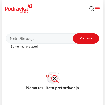
Skip
to
content
Proizvodi
Pretraga
Samo novi proizvodi
Nema rezultata pretraživanja