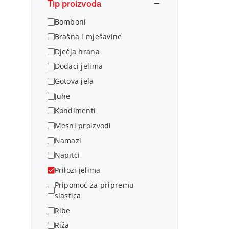
Tip proizvoda
Bomboni
Brašna i mješavine
Dječja hrana
Dodaci jelima
Gotova jela
Juhe
Kondimenti
Mesni proizvodi
Namazi
Napitci
Prilozi jelima
Pripomoć za pripremu
slastica
Ribe
Riža