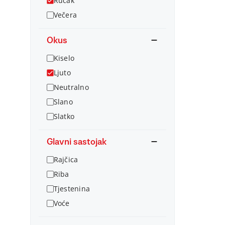
Ručak
Večera
Okus
Kiselo
Ljuto
Neutralno
Slano
Slatko
Glavni sastojak
Rajčica
Riba
Tjestenina
Voće