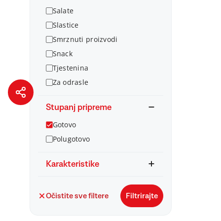
Salate
Slastice
Smrznuti proizvodi
Snack
Tjestenina
Za odrasle
Stupanj pripreme
Gotovo
Polugotovo
Karakteristike
Očistite sve filtere
Filtrirajte