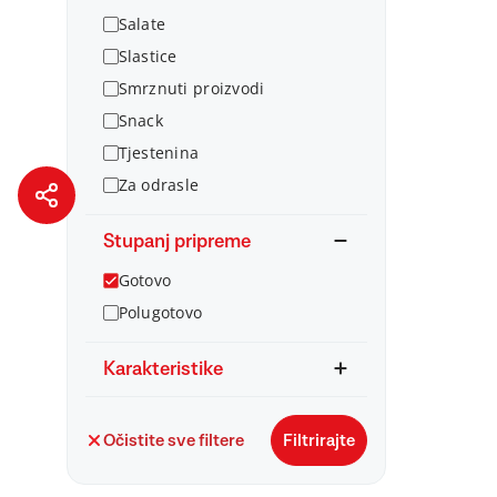
Salate
Slastice
Smrznuti proizvodi
Snack
Tjestenina
Za odrasle
Stupanj pripreme
Gotovo
Polugotovo
Karakteristike
Očistite sve filtere
Filtrirajte