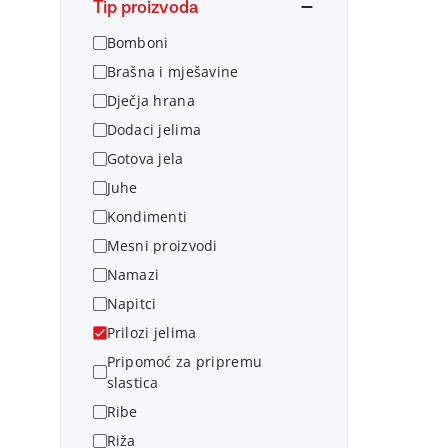
Tip proizvoda
Bomboni
Brašna i mješavine
Dječja hrana
Dodaci jelima
Gotova jela
Juhe
Kondimenti
Mesni proizvodi
Namazi
Napitci
Prilozi jelima
Pripomoć za pripremu
slastica
Ribe
Riža