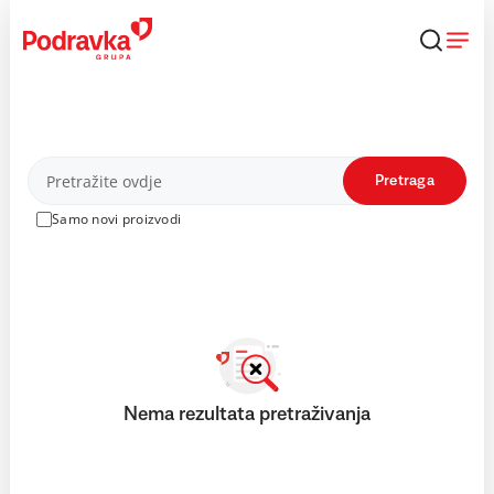
Skip
to
content
Proizvodi
Pretraga
Samo novi proizvodi
Nema rezultata pretraživanja