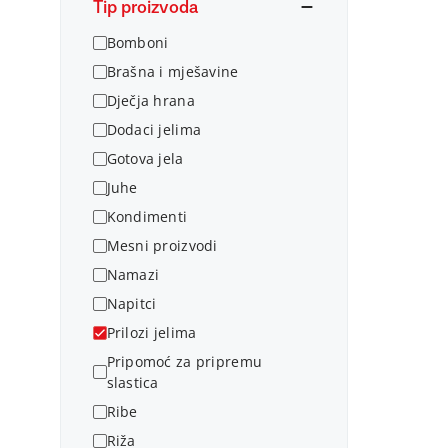
Tip proizvoda
Bomboni
Brašna i mješavine
Dječja hrana
Dodaci jelima
Gotova jela
Juhe
Kondimenti
Mesni proizvodi
Namazi
Napitci
Prilozi jelima
Pripomoć za pripremu
slastica
Ribe
Riža