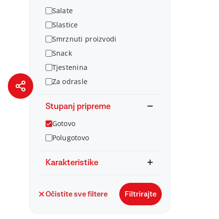
Salate
Slastice
Smrznuti proizvodi
Snack
Tjestenina
Za odrasle
Stupanj pripreme
Gotovo
Polugotovo
Karakteristike
Očistite sve filtere
Filtrirajte