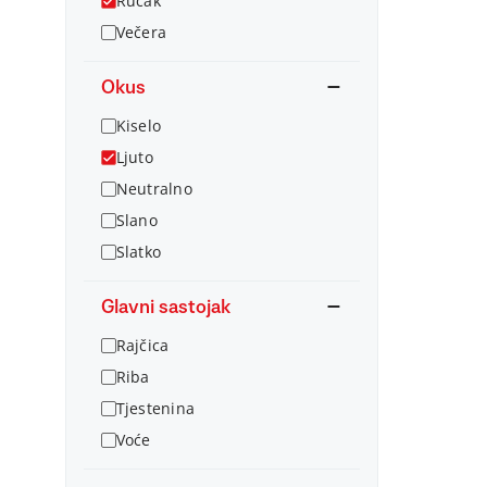
Ručak
Večera
Okus
Kiselo
Ljuto
Neutralno
Slano
Slatko
Glavni sastojak
Rajčica
Riba
Tjestenina
Voće