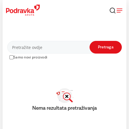
Skip
to
content
Proizvodi
Pretraga
Samo novi proizvodi
Nema rezultata pretraživanja