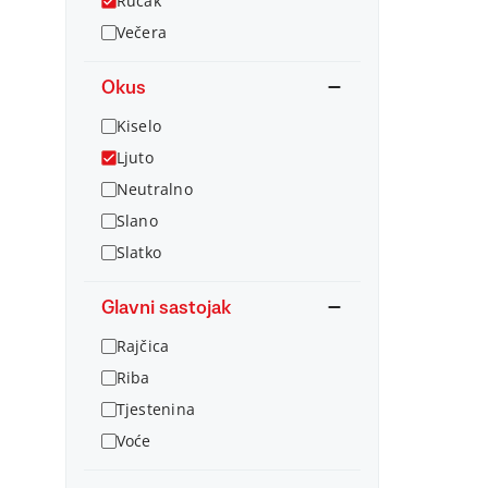
Ručak
Večera
Okus
Kiselo
Ljuto
Neutralno
Slano
Slatko
Glavni sastojak
Rajčica
Riba
Tjestenina
Voće