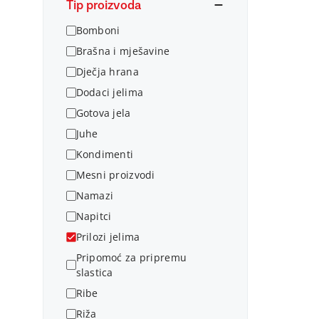
Tip proizvoda
Bomboni
Brašna i mješavine
Dječja hrana
Dodaci jelima
Gotova jela
Juhe
Kondimenti
Mesni proizvodi
Namazi
Napitci
Prilozi jelima
Pripomoć za pripremu
slastica
Ribe
Riža