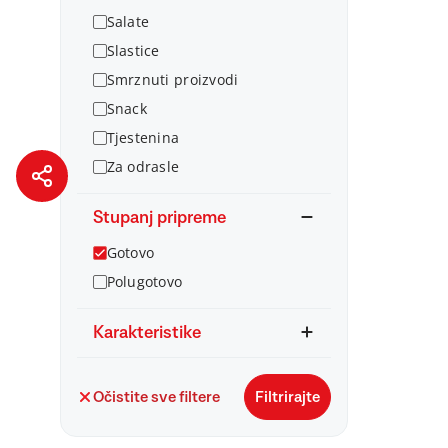
Salate
Slastice
Smrznuti proizvodi
Snack
Tjestenina
Za odrasle
Stupanj pripreme
Gotovo
Polugotovo
Karakteristike
Očistite sve filtere
Filtrirajte