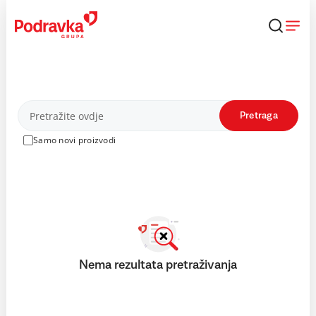
Skip
to
content
Proizvodi
Pretraga
Samo novi proizvodi
Nema rezultata pretraživanja