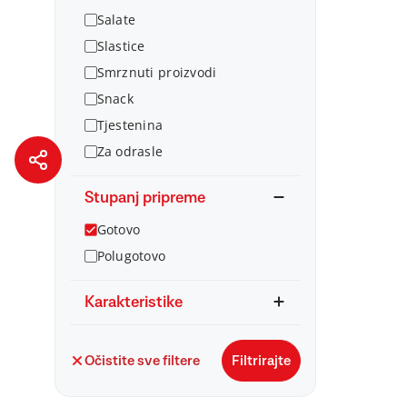
Salate
Slastice
Smrznuti proizvodi
Snack
Tjestenina
Za odrasle
Stupanj pripreme
Gotovo
Polugotovo
Karakteristike
Očistite sve filtere
Filtrirajte