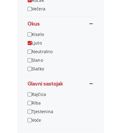
Ručak
Večera
Okus
Kiselo
Ljuto
Neutralno
Slano
Slatko
Glavni sastojak
Rajčica
Riba
Tjestenina
Voće