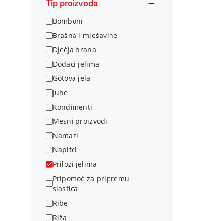
Tip proizvoda
Bomboni
Brašna i mješavine
Dječja hrana
Dodaci jelima
Gotova jela
Juhe
Kondimenti
Mesni proizvodi
Namazi
Napitci
Prilozi jelima
Pripomoć za pripremu
slastica
Ribe
Riža