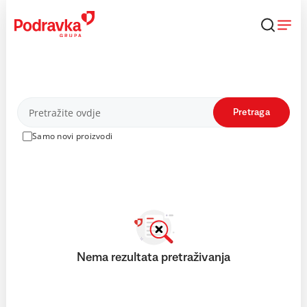
Skip
to
content
Proizvodi
Pretraga
Samo novi proizvodi
Nema rezultata pretraživanja