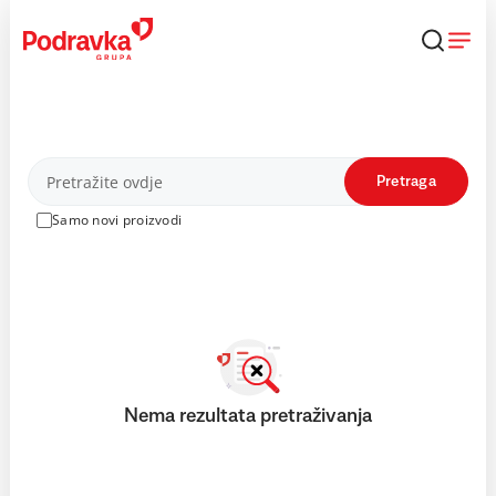
Skip
to
content
Proizvodi
Pretraga
Samo novi proizvodi
Nema rezultata pretraživanja