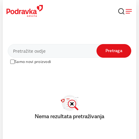
Skip
to
content
Proizvodi
Pretraga
Samo novi proizvodi
Nema rezultata pretraživanja