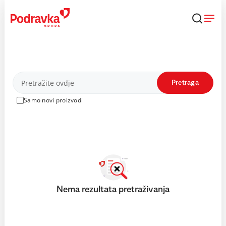
Skip
to
content
Proizvodi
Pretraga
Samo novi proizvodi
Nema rezultata pretraživanja