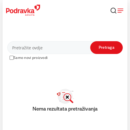
Skip
to
content
Proizvodi
Pretraga
Samo novi proizvodi
Nema rezultata pretraživanja