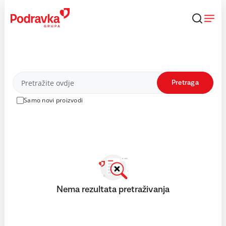
Skip
to
content
Proizvodi
Pretraga
Samo novi proizvodi
Nema rezultata pretraživanja