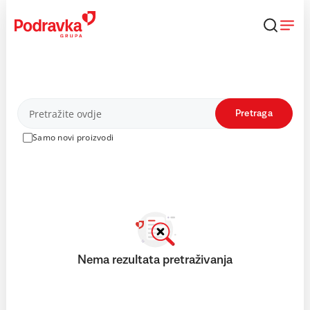
Skip
to
content
Proizvodi
Pretraga
Samo novi proizvodi
Nema rezultata pretraživanja