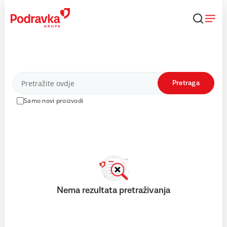
Skip
to
content
Proizvodi
Pretraga
Samo novi proizvodi
Nema rezultata pretraživanja