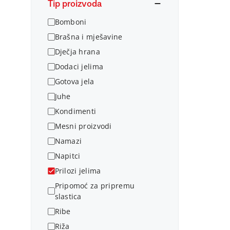
Tip proizvoda
Bomboni
Brašna i mješavine
Dječja hrana
Dodaci jelima
Gotova jela
Juhe
Kondimenti
Mesni proizvodi
Namazi
Napitci
Prilozi jelima
Pripomoć za pripremu
slastica
Ribe
Riža