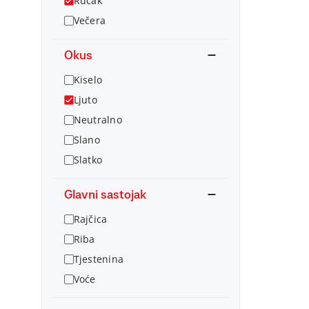
Ručak
Večera
Okus
Kiselo
Ljuto
Neutralno
Slano
Slatko
Glavni sastojak
Rajčica
Riba
Tjestenina
Voće