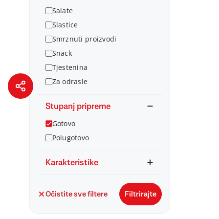
Salate
Slastice
Smrznuti proizvodi
Snack
Tjestenina
Za odrasle
Stupanj pripreme
Gotovo
Polugotovo
Karakteristike
Očistite sve filtere
Filtrirajte