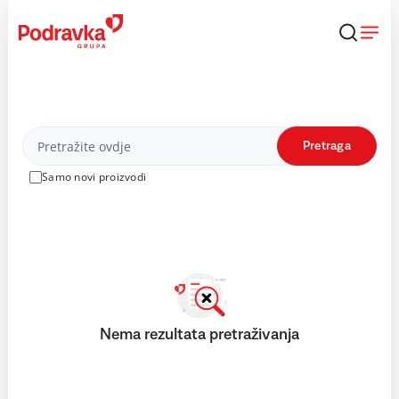
Skip
to
content
Proizvodi
Pretraga
Samo novi proizvodi
Nema rezultata pretraživanja