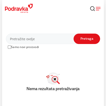
Skip
to
content
Proizvodi
Pretraga
Samo novi proizvodi
Nema rezultata pretraživanja