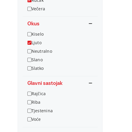
Ručak
Večera
Okus
Kiselo
Ljuto
Neutralno
Slano
Slatko
Glavni sastojak
Rajčica
Riba
Tjestenina
Voće