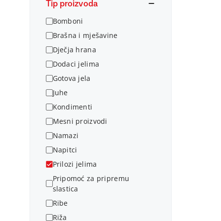
Tip proizvoda
Bomboni
Brašna i mješavine
Dječja hrana
Dodaci jelima
Gotova jela
Juhe
Kondimenti
Mesni proizvodi
Namazi
Napitci
Prilozi jelima
Pripomoć za pripremu
slastica
Ribe
Riža