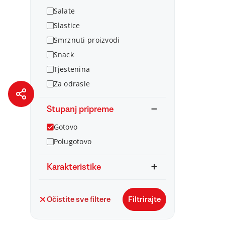
Salate
Slastice
Smrznuti proizvodi
Snack
Tjestenina
Za odrasle
Stupanj pripreme
Gotovo
Polugotovo
Karakteristike
Očistite sve filtere
Filtrirajte