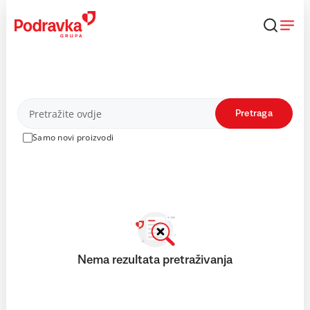
Skip
to
content
Proizvodi
Pretraga
Samo novi proizvodi
Nema rezultata pretraživanja