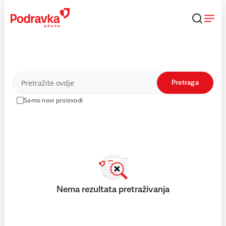
Skip
to
content
Proizvodi
Pretraga
Samo novi proizvodi
Nema rezultata pretraživanja