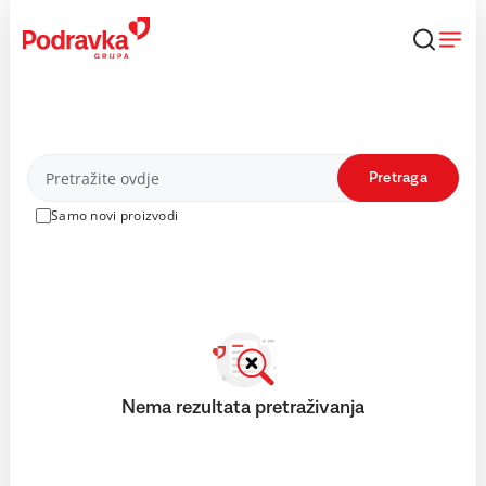
Skip
to
content
Proizvodi
Pretraga
Samo novi proizvodi
Nema rezultata pretraživanja