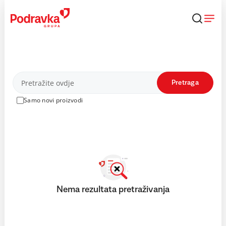
Skip
to
content
Proizvodi
Pretraga
Samo novi proizvodi
Nema rezultata pretraživanja