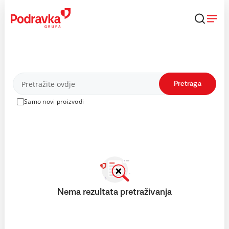
Skip
to
content
Proizvodi
Pretraga
Samo novi proizvodi
Nema rezultata pretraživanja