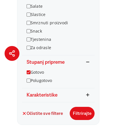
Salate
Slastice
Smrznuti proizvodi
Snack
Tjestenina
Za odrasle
Stupanj pripreme
Gotovo
Polugotovo
Karakteristike
Očistite sve filtere
Filtrirajte