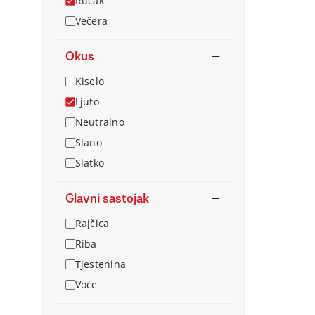
Ručak
Večera
Okus
Kiselo
Ljuto
Neutralno
Slano
Slatko
Glavni sastojak
Rajčica
Riba
Tjestenina
Voće