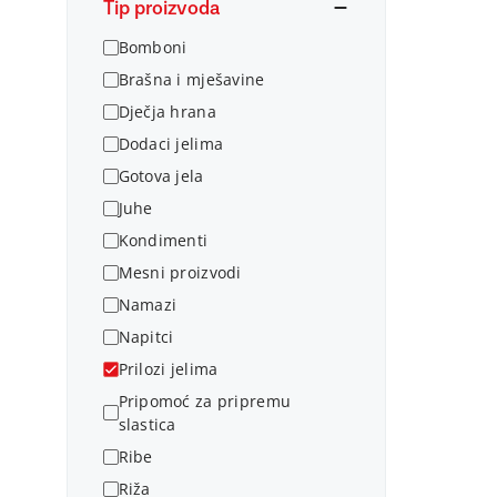
Tip proizvoda
Bomboni
Brašna i mješavine
Dječja hrana
Dodaci jelima
Gotova jela
Juhe
Kondimenti
Mesni proizvodi
Namazi
Napitci
Prilozi jelima
Pripomoć za pripremu
slastica
Ribe
Riža