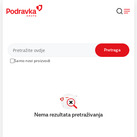
Skip
to
content
Proizvodi
Pretraga
Samo novi proizvodi
Nema rezultata pretraživanja