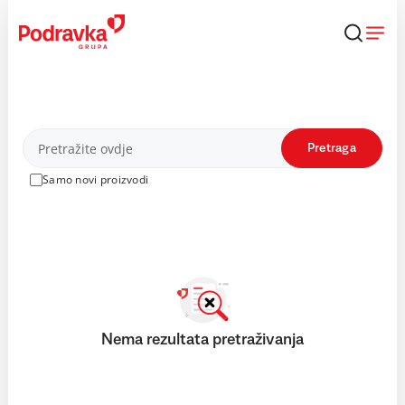
Skip
to
content
Proizvodi
Pretraga
Samo novi proizvodi
Nema rezultata pretraživanja