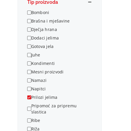
Tip proizvoda
Bomboni
Brašna i mješavine
Dječja hrana
Dodaci jelima
Gotova jela
Juhe
Kondimenti
Mesni proizvodi
Namazi
Napitci
Prilozi jelima
Pripomoć za pripremu
slastica
Ribe
Riža