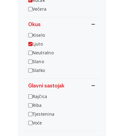
Ručak
Večera
Okus
Kiselo
Ljuto
Neutralno
Slano
Slatko
Glavni sastojak
Rajčica
Riba
Tjestenina
Voće