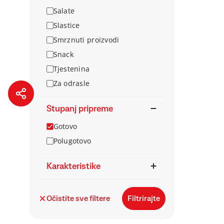
Salate
Slastice
Smrznuti proizvodi
Snack
Tjestenina
Za odrasle
Stupanj pripreme
Gotovo
Polugotovo
Karakteristike
Očistite sve filtere
Filtrirajte