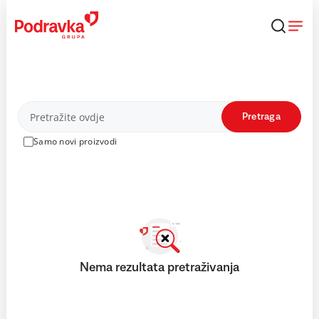
Skip
to
content
Proizvodi
Pretraga
Samo novi proizvodi
Nema rezultata pretraživanja