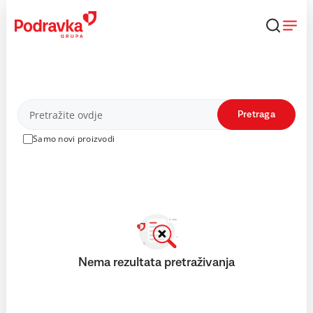
Skip
to
content
Proizvodi
Pretraga
Samo novi proizvodi
Nema rezultata pretraživanja