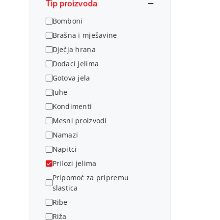
Tip proizvoda
Bomboni
Brašna i mješavine
Dječja hrana
Dodaci jelima
Gotova jela
Juhe
Kondimenti
Mesni proizvodi
Namazi
Napitci
Prilozi jelima
Pripomoć za pripremu
slastica
Ribe
Riža