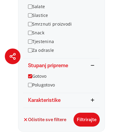
Salate
Slastice
Smrznuti proizvodi
Snack
Tjestenina
Za odrasle
Stupanj pripreme
Gotovo
Polugotovo
Karakteristike
Očistite sve filtere
Filtrirajte