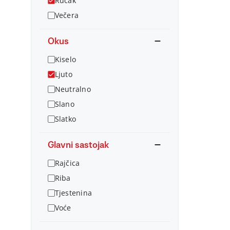
Ručak
Večera
Okus
Kiselo
Ljuto
Neutralno
Slano
Slatko
Glavni sastojak
Rajčica
Riba
Tjestenina
Voće