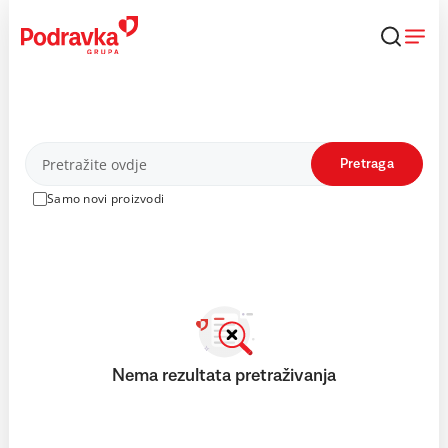
Skip
to
content
Proizvodi
Pretraga
Samo novi proizvodi
Nema rezultata pretraživanja