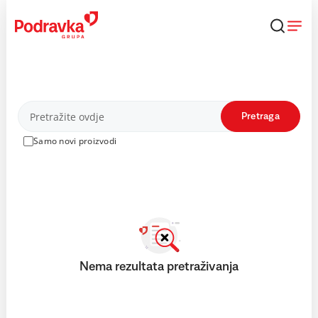
Skip
to
content
Proizvodi
Pretraga
Samo novi proizvodi
Nema rezultata pretraživanja