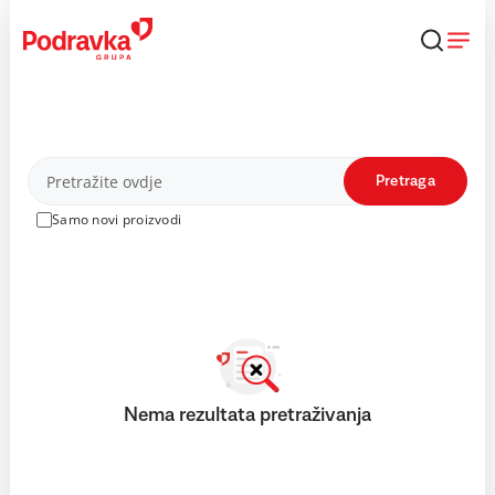
Skip
to
content
Proizvodi
Pretraga
Samo novi proizvodi
Nema rezultata pretraživanja