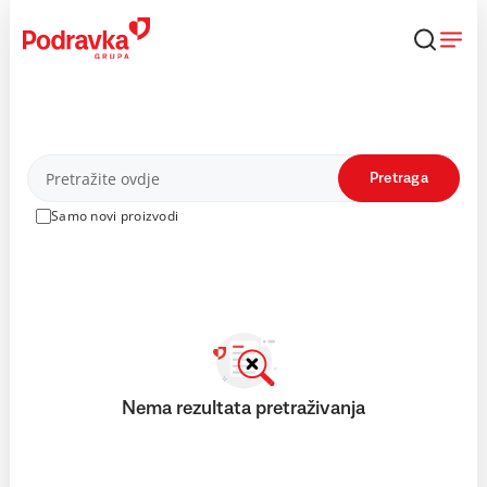
Skip
to
content
Proizvodi
Pretraga
Samo novi proizvodi
Nema rezultata pretraživanja