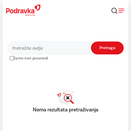
Skip
to
content
Proizvodi
Pretraga
Samo novi proizvodi
Nema rezultata pretraživanja