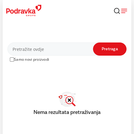
Skip
to
content
Proizvodi
Pretraga
Samo novi proizvodi
Nema rezultata pretraživanja