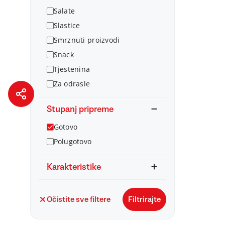
Salate
Slastice
Smrznuti proizvodi
Snack
Tjestenina
Za odrasle
Stupanj pripreme
Gotovo
Polugotovo
Karakteristike
Očistite sve filtere
Filtrirajte