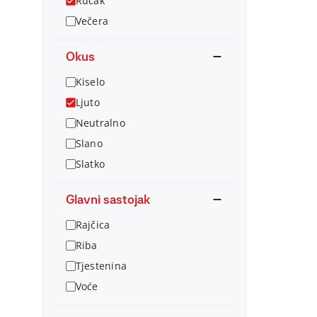
Ručak
Večera
Okus
Kiselo
Ljuto
Neutralno
Slano
Slatko
Glavni sastojak
Rajčica
Riba
Tjestenina
Voće