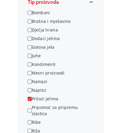
Tip proizvoda
Bomboni
Brašna i mješavine
Dječja hrana
Dodaci jelima
Gotova jela
Juhe
Kondimenti
Mesni proizvodi
Namazi
Napitci
Prilozi jelima
Pripomoć za pripremu
slastica
Ribe
Riža