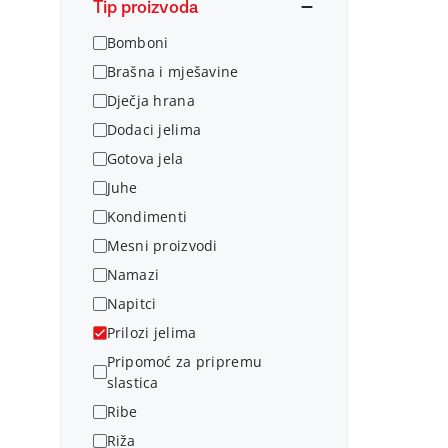
Tip proizvoda
Bomboni
Brašna i mješavine
Dječja hrana
Dodaci jelima
Gotova jela
Juhe
Kondimenti
Mesni proizvodi
Namazi
Napitci
Prilozi jelima
Pripomoć za pripremu
slastica
Ribe
Riža