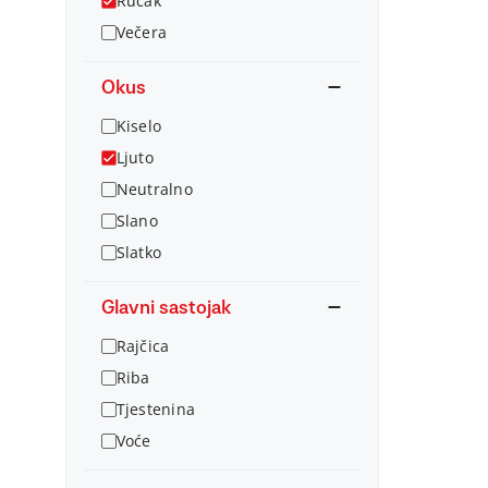
Ručak
Večera
Okus
Kiselo
Ljuto
Neutralno
Slano
Slatko
Glavni sastojak
Rajčica
Riba
Tjestenina
Voće