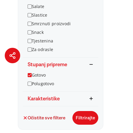
Salate
Slastice
Smrznuti proizvodi
Snack
Tjestenina
Za odrasle
Stupanj pripreme
Gotovo
Polugotovo
Karakteristike
Očistite sve filtere
Filtrirajte