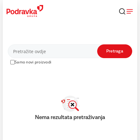
Skip
to
content
Proizvodi
Pretraga
Samo novi proizvodi
Nema rezultata pretraživanja