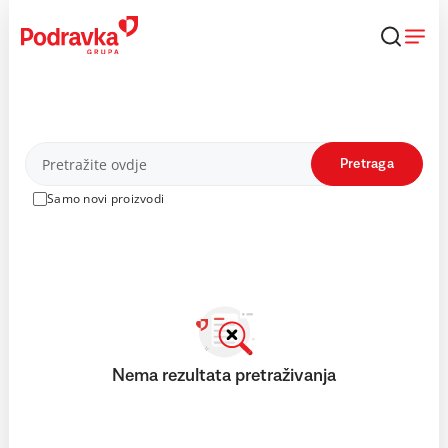
Skip
to
content
Proizvodi
Pretraga
Samo novi proizvodi
Nema rezultata pretraživanja