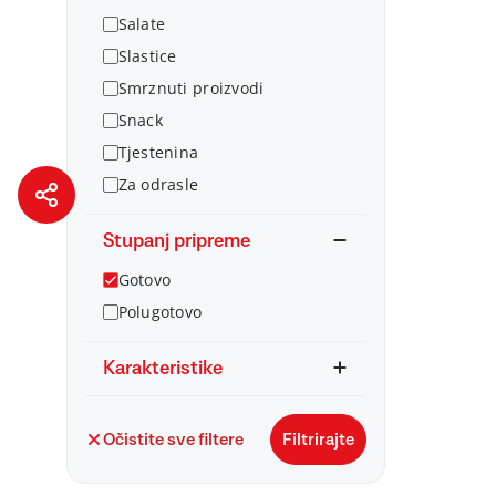
Salate
Slastice
Smrznuti proizvodi
Snack
Tjestenina
Za odrasle
Stupanj pripreme
Gotovo
Polugotovo
Karakteristike
Očistite sve filtere
Filtrirajte