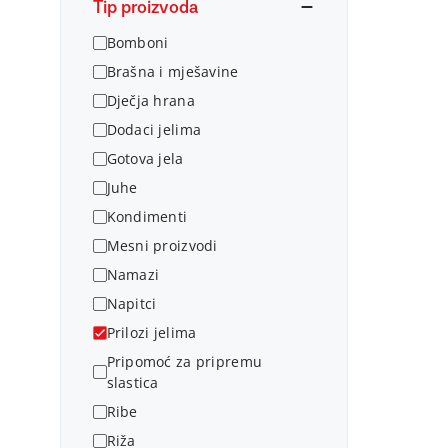
Tip proizvoda
Bomboni
Brašna i mješavine
Dječja hrana
Dodaci jelima
Gotova jela
Juhe
Kondimenti
Mesni proizvodi
Namazi
Napitci
Prilozi jelima
Pripomoć za pripremu
slastica
Ribe
Riža