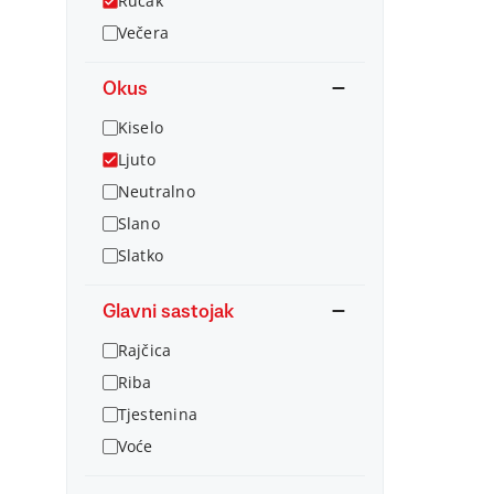
Ručak
Večera
Okus
Kiselo
Ljuto
Neutralno
Slano
Slatko
Glavni sastojak
Rajčica
Riba
Tjestenina
Voće